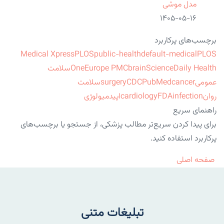
مدل موشی
۱۴۰۵-۰۵-۱۶
برچسب‌های پرکاربرد
Medical Xpress
PLOS
public-health
default-medical
PLOS
ScienceDaily Health
brain
Europe PMC
One
سلامت
عمومی
cancer
PubMed
CDC
surgery
سلامت
روان
infection
FDA
cardiology
اپیدمیولوژی
راهنمای سریع
برای پیدا کردن سریع‌تر مطالب پزشکی، از جستجو یا برچسب‌های
پرکاربرد استفاده کنید.
صفحه اصلی
تبلیغات متنی