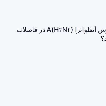
کشف زودهنگام زیرشاخه K ویروس آنفلوانزا A(H۳N۲) در فاضلاب
؟