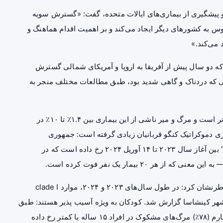
پیشگیری از بیماری‌های ایالات متحده، گفت: «گسترش سویه
د گسترش ویروس به کشورهای دیگر ایجاد می‌کند و بر اهمیت اقدام هماهنگ و
 می‌کند.»
می‌شد) که دو سال پیش از آفریقا به اروپا و آمریکای شمالی گسترش
ن بیماری در حالی که دردناک و گاهی شدید بود، طبق مطالعات مختلف منجر به
اما تیم هاتسون خاطرنشان کرد که clade ۱ mpox کُشنده تر است و مرگ و میر ناشی از این بیماری بین ۱.۴٪ تا ۱۰٪ در
ست. شیوع مداوم clade ۱ mpox در جمهوری دموکراتیک کنگو قربانیان زیادی گرفته است: جمهوری
دموکراتیک کنگو گزارش می‌دهد که “شیوع چندگانه استانی” بین آغاز سال ۲۰۲۳ تا ۱۴ آوریل ۲۰۲۴ رخ داده است که در
این شیوع همچنین شاید گسترده‌ترین باشد: تیم هاتسون خاطرنشان کرد: در طول سال‌های ۲۰۲۳ و ۲۰۲۴، موارد clade I
لین بار از مرکز شهر کینشاسا گزارش شد. کودکان به ویژه آسیب پذیر هستند: طبق
این گزارش، دو سوم (۶۷٪) موارد مشکوک و بیش از سه چهارم (۷۸٪) مرگ‌های مشکوک در افراد ۱۵ ساله یا کمتر رخ داده