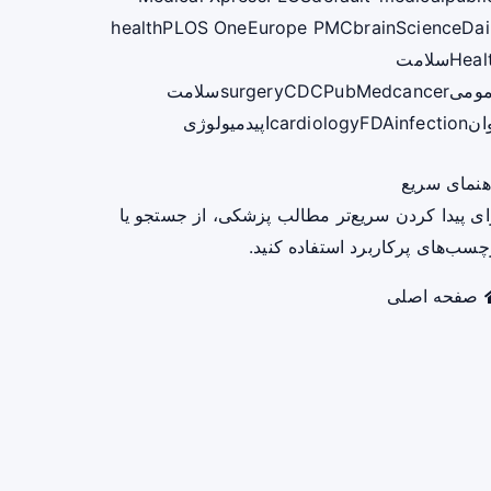
health
PLOS One
Europe PMC
brain
ScienceDai
Heal
سلامت
ومی
cancer
PubMed
CDC
surgery
سلامت
ان
infection
FDA
cardiology
اپیدمیولوژی
هنمای سریع
ای پیدا کردن سریع‌تر مطالب پزشکی، از جستجو یا
چسب‌های پرکاربرد استفاده کنید.
صفحه اصلی