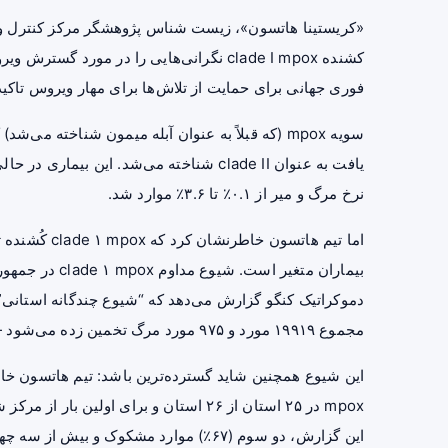
«کریستینا هاتسون»، زیست شناس پژوهشگر مرکز کنترل و 
کشنده clade I mpox نگرانی‌هایی را در مور
فوری جهانی برای حمایت از تلاش‌ها برای مهار ویروس تاکید
سویه mpox (که قبلاً به عنوان آبله میمون شناخته 
یافت به عنوان clade II شناخته می‌شد. ای
نرخ مرگ و میر از ۰.۱٪ تا ۳.۶٪ موارد شد.
بیماران متغیر ا
مجموع ۱۹۹۱۹ مورد و ۹۷۵ مورد مرگ تخمین زده می‌شود — به این معنی که از هر ۲۰ بیمار یک نفر فوت کرده است.
mpox در ۲۵ استان از ۲۶ استان و برای او