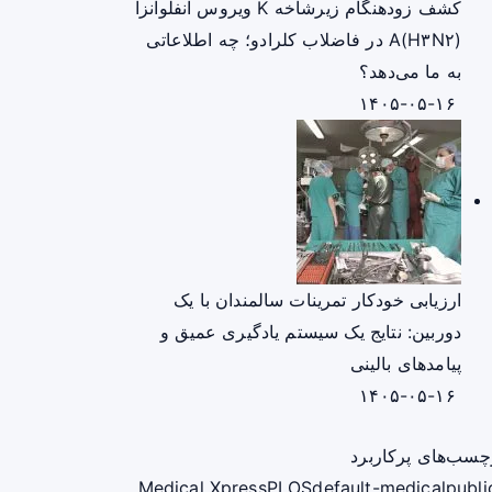
کشف زودهنگام زیرشاخه K ویروس آنفلوانزا
A(H۳N۲) در فاضلاب کلرادو؛ چه اطلاعاتی
به ما می‌دهد؟
۱۴۰۵-۰۵-۱۶
ارزیابی خودکار تمرینات سالمندان با یک
دوربین: نتایج یک سیستم یادگیری عمیق و
پیامدهای بالینی
۱۴۰۵-۰۵-۱۶
چسب‌های پرکاربرد
Medical Xpress
PLOS
default-medical
publi