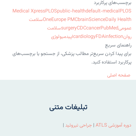
برچسب‌های پرکاربرد
Medical Xpress
PLOS
public-health
default-medical
PLOS
ScienceDaily Health
brain
Europe PMC
One
سلامت
عمومی
PubMed
cancer
CDC
surgery
سلامت
روان
infection
FDA
cardiology
اپیدمیولوژی
راهنمای سریع
برای پیدا کردن سریع‌تر مطالب پزشکی، از جستجو یا برچسب‌های
پرکاربرد استفاده کنید.
صفحه اصلی
تبلیغات متنی
دوره آموزشی ATLS
|
جراحی تیروئید
|