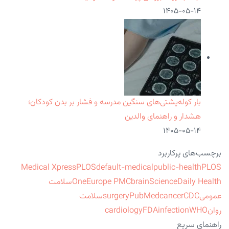
۱۴۰۵-۰۵-۱۴
بار کوله‌پشتی‌های سنگین مدرسه و فشار بر بدن کودکان؛
هشدار و راهنمای والدین
۱۴۰۵-۰۵-۱۴
برچسب‌های پرکاربرد
Medical Xpress
PLOS
default-medical
public-health
PLOS
ScienceDaily Health
brain
Europe PMC
One
سلامت
عمومی
CDC
cancer
PubMed
surgery
سلامت
روان
WHO
infection
FDA
cardiology
راهنمای سریع