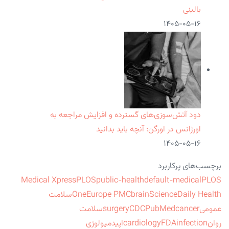
بالینی
۱۴۰۵-۰۵-۱۶
دود آتش‌سوزی‌های گسترده و افزایش مراجعه به
اورژانس در اورگن: آنچه باید بدانید
۱۴۰۵-۰۵-۱۶
برچسب‌های پرکاربرد
Medical Xpress
PLOS
public-health
default-medical
PLOS
ScienceDaily Health
brain
Europe PMC
One
سلامت
عمومی
cancer
PubMed
CDC
surgery
سلامت
روان
infection
FDA
cardiology
اپیدمیولوژی