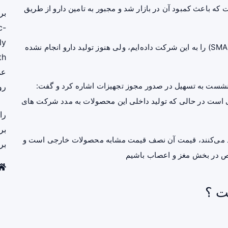
واردی در تولید ۲ دارو وجود داشت که باعث کمبود آن در بازار شد و مجبور به تامین دارو از طریق
بر
c-
ly
محمدی تصریح کرد: مجوز تهیه ماده اولیه دارویی اس ام آ (SMA) را به این شرکت داده‌ایم، ولی هنوز تولید دارو انجام نشده
th
عم
نشست به تسهیل در صدور مجوز تجهیزات اشاره کرد و گفت:
رو
ات پزشکی است در حالی که تولید داخلی این محصولات به مدد شرکت های
را
بر
ید می‌کنند، قیمت آن نصف قیمت مشابه محصولات خارجی است و
بر
وص در بخش مغز و اعصاب باشیم
ت ؟