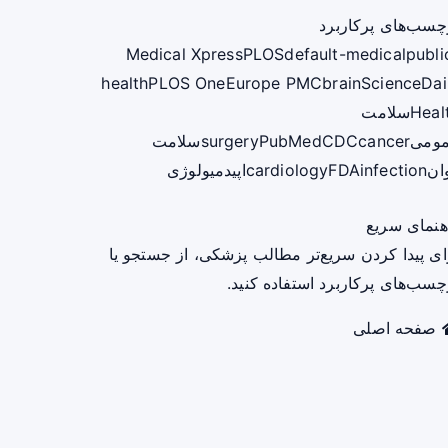
چسب‌های پرکاربرد
Medical Xpress
PLOS
default-medical
publi
health
PLOS One
Europe PMC
brain
ScienceDai
Heal
سلامت
ومی
cancer
CDC
PubMed
surgery
سلامت
ان
infection
FDA
cardiology
اپیدمیولوژی
هنمای سریع
ای پیدا کردن سریع‌تر مطالب پزشکی، از جستجو یا
چسب‌های پرکاربرد استفاده کنید.
صفحه اصلی