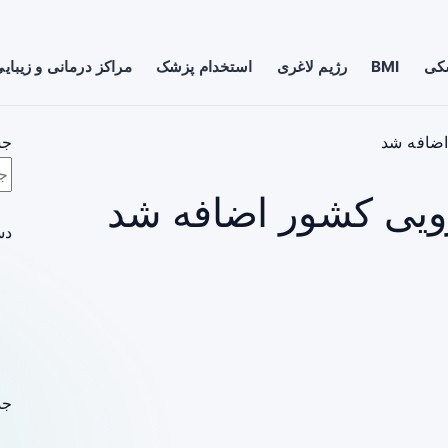
شکی
BMI
رژیم لاغری
استخدام پزشک
مراکز درمانی و زیبای
جس
دس
جد