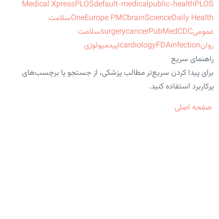
Medical Xpress
PLOS
default-medical
public-health
PLOS
ScienceDaily Health
brain
Europe PMC
One
سلامت
عمومی
CDC
PubMed
cancer
surgery
سلامت
روان
infection
FDA
cardiology
اپیدمیولوژی
راهنمای سریع
برای پیدا کردن سریع‌تر مطالب پزشکی، از جستجو یا برچسب‌های
پرکاربرد استفاده کنید.
صفحه اصلی