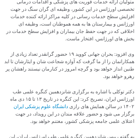
متولیان ارائه خدمات فوریت های پزشکی و اقدامات درمانی
تخصصی اورژانس در این کشور، وظیفه ای گران سنگ در جهت
افزایش سطح خدمات رسانی در کلیه مراکز ارائه کننده خدمات
اورژانس و بیمارستان ها به همه هموطنان است، وظیفه ای
اخلاقی که در جهت حفظ جان بیماران و افزایش سطح خدمات در
بخش های اورژانس، افتخار ماست.
وی افزود: بحران جهانی کووید ۱۹ حضور گرانقدر تعداد زیادی از
همکارانمان را از ما گرفت که آوازه شجاعت شان و ایثارشان تا ابد
طنین انداز خواهد بود و گرچه امروز در کنارمان نیستند راهشان پر
رهرو خواهد بود.
دکتر توکلی با اشاره به برگزاری شانزدهمین کنگره علمی طب
اورژانس ایران، تصریح کرد: این کنگره در تاریخ ۱۳ تا ۱۵ دی ماه
۱۴۰۲ در سالن همایش های رازی
دانشگاه علوم پزشکی ایران
برگزار می شود و حضور علاقه مندان در این رویداد، در جهت
اعتلای علمی جامعه پزشکی کشور، مغتنم خواهد بود.
به گفته رییس شانزدهمین کنگره علمی طب اورژانس ایران، این