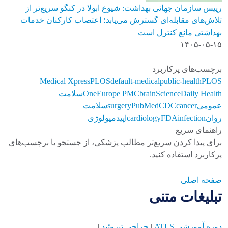
رییس سازمان جهانی بهداشت: شیوع ابولا در کنگو سریع‌تر از
تلاش‌های مقابله‌ای گسترش می‌یابد؛ اعتصاب کارکنان خدمات
بهداشتی مانع کنترل است
۱۴۰۵-۰۵-۱۵
برچسب‌های پرکاربرد
Medical Xpress
PLOS
default-medical
public-health
PLOS
ScienceDaily Health
brain
Europe PMC
One
سلامت
عمومی
cancer
CDC
PubMed
surgery
سلامت
روان
infection
FDA
cardiology
اپیدمیولوژی
راهنمای سریع
برای پیدا کردن سریع‌تر مطالب پزشکی، از جستجو یا برچسب‌های
پرکاربرد استفاده کنید.
صفحه اصلی
تبلیغات متنی
دوره آموزشی ATLS
|
جراحی تیروئید
|