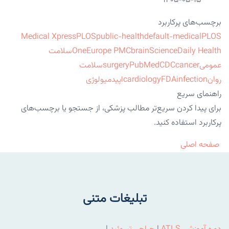
۱۴۰۵-۰۵-۱۵
برچسب‌های پرکاربرد
Medical Xpress
PLOS
public-health
default-medical
PLOS
ScienceDaily Health
brain
Europe PMC
One
سلامت
عمومی
cancer
CDC
PubMed
surgery
سلامت
روان
infection
FDA
cardiology
اپیدمیولوژی
راهنمای سریع
برای پیدا کردن سریع‌تر مطالب پزشکی، از جستجو یا برچسب‌های
پرکاربرد استفاده کنید.
صفحه اصلی
تبلیغات متنی