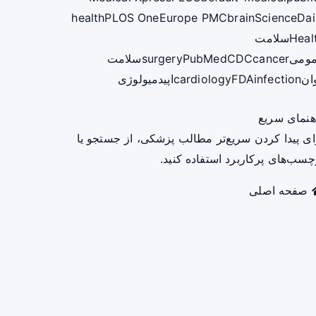
health
PLOS One
Europe PMC
brain
ScienceDai
Heal
سلامت
ومی
cancer
CDC
PubMed
surgery
سلامت
ان
infection
FDA
cardiology
اپیدمیولوژی
هنمای سریع
ای پیدا کردن سریع‌تر مطالب پزشکی، از جستجو یا
چسب‌های پرکاربرد استفاده کنید.
صفحه اصلی