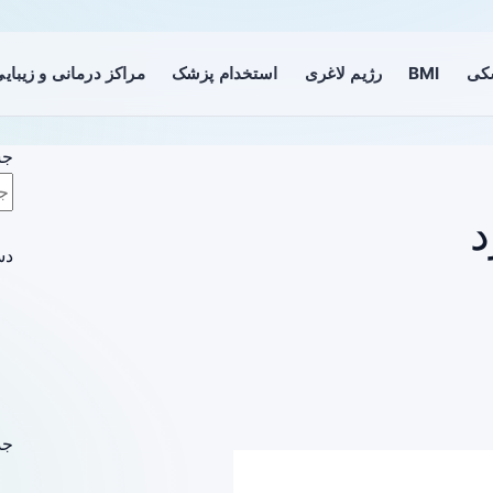
شکی
BMI
رژیم لاغری
استخدام پزشک
مراکز درمانی و زیبای
جس
د
دس
جد