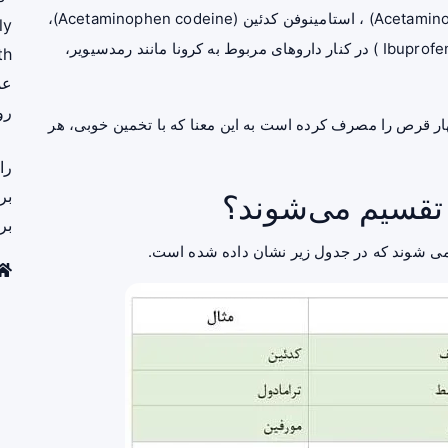
سال اخیر مصر شده است که داروهای استامینوفن (Acetaminophen) ، استامینوفن کدئین (Acetaminophen codeine)،
ly
(Ibuprofen ) در کنار داروهای مربوط به کرونا مانند رمدسیویر،
th
عم
رو
یرانی در سال گذشته ۵۵ عدد از این چهار قرص را مصرف کرده است به این معنا که با تخمین خوبی، هر
را
بر
تقسیم می‌شوند؟
بر
ی شوند که در جدول زیر نشان داده شده است.