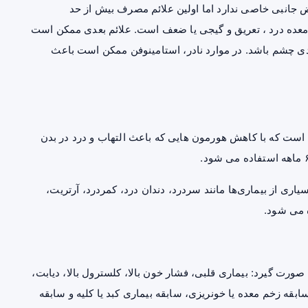
جانبی خاصی ندارد اما اولین علائم مصرف بیش از حد
 معده درد ، تعریق و گیجی یا ضعف است. علائم بعدی ممکن است
یدی چشم باشد. در موارد نادر، استامینوفن ممکن است باعث
اروی ضد التهابی غیر استروئیدی (NACID) ) است که با کاهش هورمون هایی که باعث التهاب و درد در بدن
یاری از بیماری‌ها مانند سردرد، دندان درد، کمردرد، آرتریت،
 می شود.
 صورت گیرد: بیماری قلبی،
فشار خون
بالا،
کلسترول
بالا، دیابت،
سابقه
زخم معده
یا خونریزی، سابقه بیماری کبد یا کلیه و سابقه