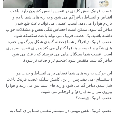
عصب فرنیک نقش کلیدی در تنفس یا نفس کشیدن دارد. باعث
انقباض و انبساط دیافراگم می شود و به ریه های شما با دم و
بازدم هوا را می دهد. آسیب عصبی می تواند باعث فلج شدن
دیافراگم شود. ممکن است احساس تنگی نفس و مشکلات خواب
داشته باشید. یک عصب فرنیک می تواند باعث سکسکه شود.
عصب فرنیک دیافراگم شما (عضله گنبدی شکل بزرگ بین حفره
های شکم و قفسه سینه) را کنترل می کند و برای تنفس ضروری
است. عصب شما سیگنال هایی می فرستد که باعث می شود
دیافراگم شما منقبض شود (ضخیم تر و صاف تر شود).
این حرکت به ریه های شما فضایی برای انبساط و جذب هوا
(استنشاق) می دهد. پس از این، کاهش شلیک عصب فرنیک باعث
شل شدن دیافراگم می شود و ریه های شما پس می زنند و هوا را
بیرون می رانند (بازدم) و کوچکتر می شوند.
عصب فرنیک چیست؟
عصب فرنیک نقش مهمی در سیستم تنفسی شما برای کمک به