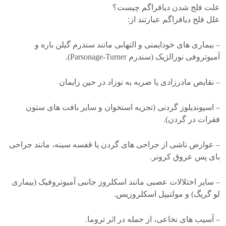
علت فلج شدن دیافراگم چیست؟
علل فلج دیافراگم عبارتند از:
– بیماری های خودایمنی و التهابی مانند سندرم گیلن باره و
آمیوتروفی نورالژیک (سندرم Parsonage-Turner).
– نقایص مادرزادی یا ضربه به نوزاد در حین زایمان
– اسپوندیلوز گردنی (تجزیه استخوان و سایر بافت های ستون
فقرات در گردن).
– عوارض ناشی از جراحی های گردن یا قفسه سینه، مانند جراحی
بای پس عروق کرونر.
– سایر اختلالات عصبی مانند اسکلروز جانبی آمیوتروفیک (بیماری
لو گریگ) و مولتیپل اسکلروزیس.
– آسیب های نخاعی، از جمله در اثر تروما.