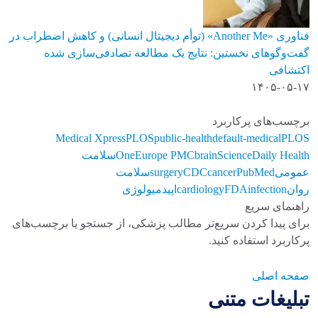
فناوری «Another Me» (توأم دیجیتال انسانی) و کاهش اضطراب در
گفت‌وگوهای نخستین: نتایج یک مطالعه تصادفی‌سازی شده
اکتشافی
۱۴۰۵-۰۵-۱۷
برچسب‌های پرکاربرد
Medical Xpress
PLOS
public-health
default-medical
PLOS
ScienceDaily Health
brain
Europe PMC
One
سلامت
عمومی
PubMed
cancer
CDC
surgery
سلامت
روان
infection
FDA
cardiology
اپیدمیولوژی
راهنمای سریع
برای پیدا کردن سریع‌تر مطالب پزشکی، از جستجو یا برچسب‌های
پرکاربرد استفاده کنید.
صفحه اصلی
تبلیغات متنی