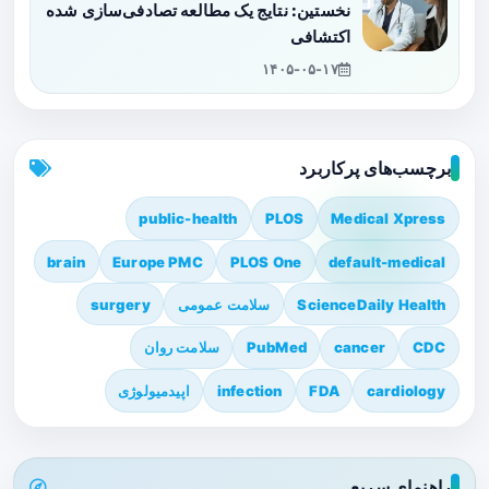
نخستین: نتایج یک مطالعه تصادفی‌سازی شده
اکتشافی
۱۴۰۵-۰۵-۱۷
برچسب‌های پرکاربرد
public-health
PLOS
Medical Xpress
brain
Europe PMC
PLOS One
default-medical
ScienceDaily Health
سلامت عمومی
surgery
CDC
cancer
PubMed
سلامت روان
cardiology
FDA
infection
اپیدمیولوژی
راهنمای سریع