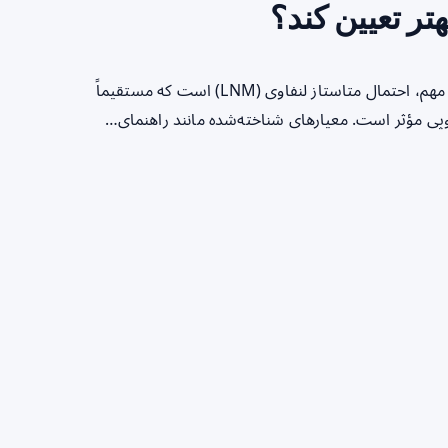
تر تعیین کند؟
مقدمه در سرطان کولورکتال مرحله T1b، یکی از نگرانی‌های بالینی مهم، احتمال متاستاز لنفاوی (LNM) است که مستقیماً
پی مؤثر است. معیارهای شناخته‌شده مانند راهنمای…