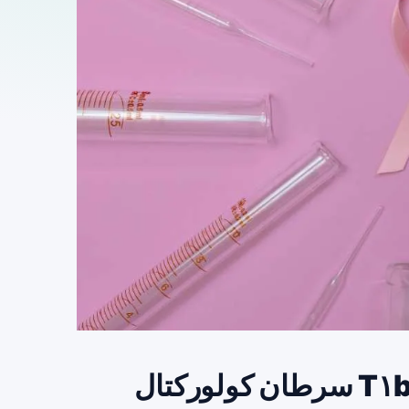
چگونه «بدترین هیستولوژی» در T۱b سرطان کولورکتال