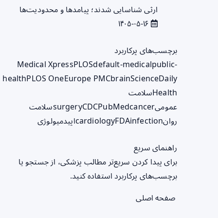
ارثی شناسایی شدند؛ پیامدها و محدودیت‌ها
۱۴۰۵-۰۵-۱۶
برچسب‌های پرکاربرد
Medical Xpress
PLOS
default-medical
public-
health
PLOS One
Europe PMC
brain
ScienceDaily
Health
سلامت
عمومی
cancer
PubMed
CDC
surgery
سلامت
روان
infection
FDA
cardiology
اپیدمیولوژی
راهنمای سریع
برای پیدا کردن سریع‌تر مطالب پزشکی، از جستجو یا
برچسب‌های پرکاربرد استفاده کنید.
صفحه اصلی