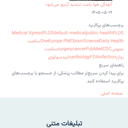
آلودگی هوا باعث تشدید آرتروز می‌شود
۱۴۰۵-۰۵-۱۹
برچسب‌های پرکاربرد
Medical Xpress
PLOS
default-medical
public-health
PLOS
ScienceDaily Health
brain
Europe PMC
One
سلامت
عمومی
CDC
PubMed
cancer
surgery
سلامت
روان
infection
FDA
cardiology
اپیدمیولوژی
راهنمای سریع
برای پیدا کردن سریع‌تر مطالب پزشکی، از جستجو یا برچسب‌های
پرکاربرد استفاده کنید.
صفحه اصلی
تبلیغات متنی