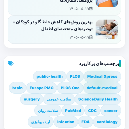
پژوهشی بیماری‌ها
۱۴۰۵-۰۵-۱۷
بهترین روش‌های کاهش خلط گلو در کودکان –
توصیه‌های متخصصان اطفال
۱۴۰۵-۰۵-۱۷
برچسب‌های پرکاربرد
public-health
PLOS
Medical Xpress
brain
Europe PMC
PLOS One
default-medical
ScienceDaily Health
سلامت عمومی
surgery
cancer
CDC
PubMed
سلامت روان
cardiology
FDA
infection
اپیدمیولوژی