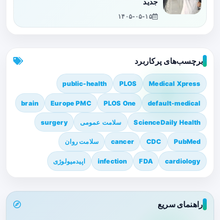
جدید
۱۴۰۵-۰۵-۱۵
برچسب‌های پرکاربرد
public-health
PLOS
Medical Xpress
brain
Europe PMC
PLOS One
default-medical
ScienceDaily Health
سلامت عمومی
surgery
PubMed
CDC
cancer
سلامت روان
cardiology
FDA
infection
اپیدمیولوژی
راهنمای سریع