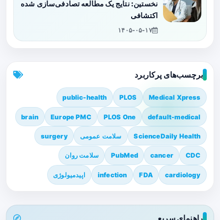
نخستین: نتایج یک مطالعه تصادفی‌سازی شده
اکتشافی
۱۴۰۵-۰۵-۱۷
برچسب‌های پرکاربرد
public-health
PLOS
Medical Xpress
brain
Europe PMC
PLOS One
default-medical
ScienceDaily Health
سلامت عمومی
surgery
CDC
cancer
PubMed
سلامت روان
cardiology
FDA
infection
اپیدمیولوژی
راهنمای سریع