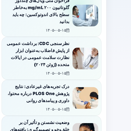
فراخوان ملی ویال‌های چنددوز
گلوتاتیون ۲۰۰ mg/mL به‌خاطر
سطح بالای اندوتوکسین: چه باید
بدانید
۱۴۰۵-۰۵-۱۵
نظرسنجی CDC: برداشت عمومی
از پایش فاضلاب به‌عنوان ابزار
نظارت سلامت عمومی در ایالات
متحده (ژوئن ۲۰۲۴)
۱۴۰۵-۰۵-۱۵
درک تجربه‌های غیرعادی: نتایج
پژوهش PLOS One درباره محتوا،
داوری و پیامدهای روانی
۱۴۰۵-۰۵-۱۵
وضعیت نشستن و تأثیر آن بر
خلق‌وخو و تصمیم‌گیری: یافته‌های