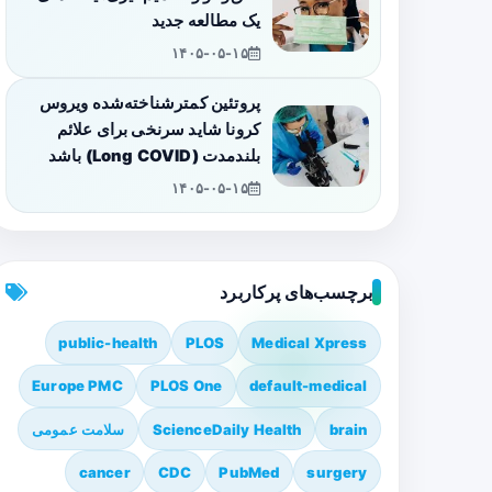
یک مطالعه جدید
۱۴۰۵-۰۵-۱۵
پروتئین کمترشناخته‌شده ویروس
کرونا شاید سرنخی برای علائم
بلندمدت (Long COVID) باشد
۱۴۰۵-۰۵-۱۵
برچسب‌های پرکاربرد
public-health
PLOS
Medical Xpress
Europe PMC
PLOS One
default-medical
brain
ScienceDaily Health
سلامت عمومی
cancer
CDC
PubMed
surgery