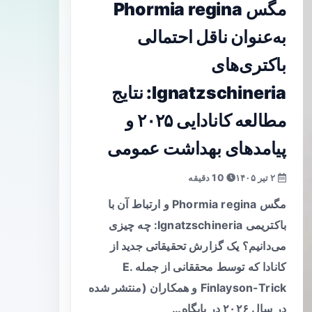
مگس Phormia regina
به‌عنوان ناقل احتمالی
باکتری‌های
Ignatzschineria: نتایج
مطالعه کانادایی ۲۰۲۵ و
پیامدهای بهداشت عمومی
۲ تیر ۱۴۰۵
10 دقیقه
مگس Phormia regina و ارتباط آن با
باکتریمی Ignatzschineria: چه چیزی
می‌دانیم؟ یک گزارش تحقیقاتی جدید از
کانادا که توسط محققانی از جمله E.
Finlayson-Trick و همکاران (منتشر شده
در سال ۲۰۲۶ در پایگاه…