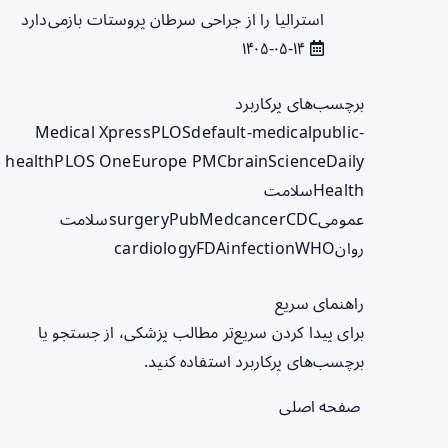
استرالیا را از جراحی سرطان پروستات بازمی‌دارد
۱۴۰۵-۰۵-۱۴
برچسب‌های پرکاربرد
Medical Xpress
PLOS
default-medical
public-
health
PLOS One
Europe PMC
brain
ScienceDaily
Health
سلامت
عمومی
CDC
cancer
PubMed
surgery
سلامت
روان
WHO
infection
FDA
cardiology
راهنمای سریع
برای پیدا کردن سریع‌تر مطالب پزشکی، از جستجو یا
برچسب‌های پرکاربرد استفاده کنید.
صفحه اصلی