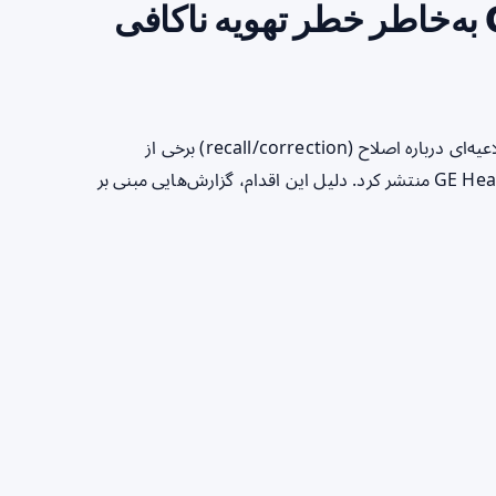
Carestationِ GE HealthCare به‌خاطر خطر تهویه ناکافی
مقدمه در اوایل سال ۲۰۲۶، سازمان غذا و داروی آمریکا (FDA) اطلاعیه‌ای درباره اصلاح (recall/correction) برخی از
دستگاه‌های Anesthesia Carestation ساخت شرکت GE HealthCare منتشر کرد. دلیل این اقدام، گزارش‌هایی مبنی بر