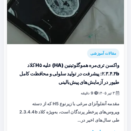
مقالات آموزشی
واکسن تری‌مره هموگلوتینین (HA) علیه H۵ کلاد
۲.۳.۴.۴b: پیشرفت در تولید سلولی و محافظت کامل
طیور در آزمایش‌های پیش‌بالینی
۳ تیر ۱۴۰۵
9 دقیقه
مقدمه آنفلوآنزای مرغی با زیرنوع H5 که از دسته
ویروس‌های پرخطر پرندگان است، به‌ویژه کلاد 2.3.4.4b
طی سال‌های اخیر در…