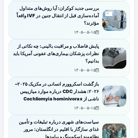
بررسی جدید کوکران: آیا روش‌های متداول
آماده‌سازی قبل از انتقال جنین در IVF واقعاً
مؤثرند؟
۱۴۰۵-۰۵-۱۵
پایش فاضلاب و مراقبت بالینی: چه نکاتی از
نظرات پزشکان بیماری‌های عفونی آمریکا باید
بدانیم؟
۱۴۰۵-۰۵-۱۵
بازگشت اسکروورم انسانی در مکزیک ۲۰۲۵–
۲۰۲۶: هشدار CDC درباره موارد میازییس
ناشی از Cochliomyia hominivorax
۱۴۰۵-۰۵-۱۵
سیاست‌های شهری درباره تبلیغات و تأمین
غذای سازگار با اقلیم در انگلستان: مرور
نظام‌مند اسکوپینگ و پیامدها