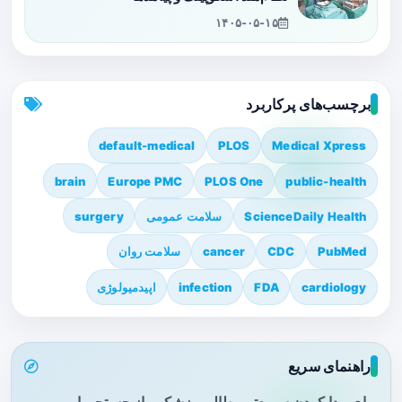
۱۴۰۵-۰۵-۱۵
برچسب‌های پرکاربرد
default-medical
PLOS
Medical Xpress
brain
Europe PMC
PLOS One
public-health
ScienceDaily Health
سلامت عمومی
surgery
PubMed
CDC
cancer
سلامت روان
cardiology
FDA
infection
اپیدمیولوژی
راهنمای سریع
برای پیدا کردن سریع‌تر مطالب پزشکی، از جستجو یا