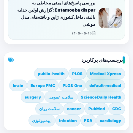
بررسی پاسخ‌های ایمنی مخاطی به
Entamoeba dispar: گزارش اولین جدایه
بالینی داخل‌کشوری ژاپن و یافته‌های مدل
موشی
۱۴۰۵-۰۵-۱۶
برچسب‌های پرکاربرد
public-health
PLOS
Medical Xpress
brain
Europe PMC
PLOS One
default-medical
ScienceDaily Health
سلامت عمومی
surgery
CDC
PubMed
cancer
سلامت روان
cardiology
FDA
infection
اپیدمیولوژی