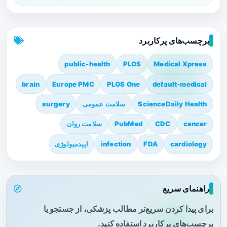
برچسب‌های پرکاربرد
public-health
PLOS
Medical Xpress
brain
Europe PMC
PLOS One
default-medical
ScienceDaily Health
سلامت عمومی
surgery
cancer
CDC
PubMed
سلامت روان
cardiology
FDA
infection
اپیدمیولوژی
راهنمای سریع
برای پیدا کردن سریع‌تر مطالب پزشکی، از جستجو یا
برچسب‌های پرکاربرد استفاده کنید.