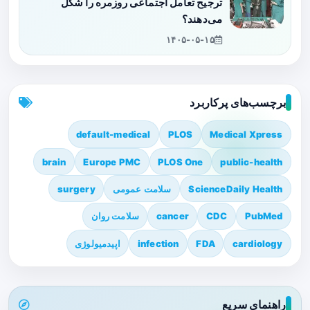
ترجیح تعامل اجتماعی روزمره را شکل
می‌دهند؟
۱۴۰۵-۰۵-۱۵
برچسب‌های پرکاربرد
default-medical
PLOS
Medical Xpress
brain
Europe PMC
PLOS One
public-health
ScienceDaily Health
سلامت عمومی
surgery
PubMed
CDC
cancer
سلامت روان
cardiology
FDA
infection
اپیدمیولوژی
راهنمای سریع