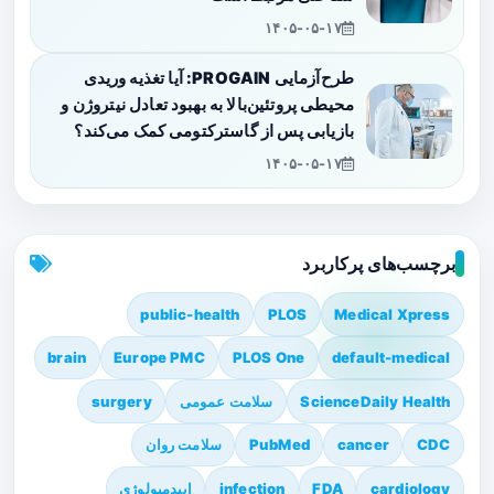
۱۴۰۵-۰۵-۱۷
طرح‌آزمایی PROGAIN: آیا تغذیه وریدی
محیطی پروتئین‌بالا به بهبود تعادل نیتروژن و
بازیابی پس از گاسترکتومی کمک می‌کند؟
۱۴۰۵-۰۵-۱۷
برچسب‌های پرکاربرد
public-health
PLOS
Medical Xpress
brain
Europe PMC
PLOS One
default-medical
ScienceDaily Health
سلامت عمومی
surgery
CDC
cancer
PubMed
سلامت روان
cardiology
FDA
infection
اپیدمیولوژی