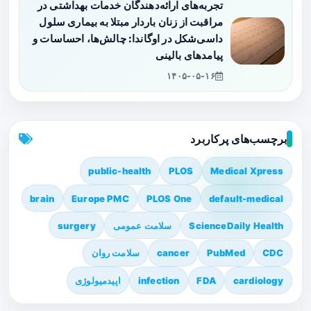
تجربه‌های ارائه‌دهندگان خدمات بهداشتی در
مراقبت از زنان باردار مبتلا به بیماری سلول
داسی‌شکل در اوگاندا: چالش‌ها، احساسات و
پیامدهای بالینی
۱۴۰۵-۰۵-۱۶
برچسب‌های پرکاربرد
public-health
PLOS
Medical Xpress
brain
Europe PMC
PLOS One
default-medical
ScienceDaily Health
سلامت عمومی
surgery
CDC
PubMed
cancer
سلامت روان
cardiology
FDA
infection
اپیدمیولوژی