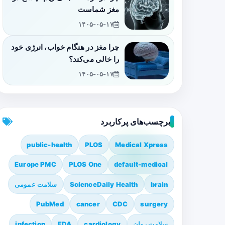
مغز شماست
۱۴۰۵-۰۵-۱۷
چرا مغز در هنگام خواب، انرژی خود
را خالی می‌کند؟
۱۴۰۵-۰۵-۱۷
برچسب‌های پرکاربرد
public-health
PLOS
Medical Xpress
Europe PMC
PLOS One
default-medical
brain
ScienceDaily Health
سلامت عمومی
PubMed
cancer
CDC
surgery
سلامت روان
cardiology
FDA
infection