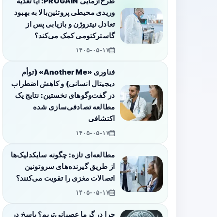
طرح‌آزمایی PROGAIN: آیا تغذیه
وریدی محیطی پروتئین‌بالا به بهبود
تعادل نیتروژن و بازیابی پس از
گاسترکتومی کمک می‌کند؟
۱۴۰۵-۰۵-۱۷
فناوری «Another Me» (توأم
دیجیتال انسانی) و کاهش اضطراب
در گفت‌وگوهای نخستین: نتایج یک
مطالعه تصادفی‌سازی شده
اکتشافی
۱۴۰۵-۰۵-۱۷
مطالعه‌ای تازه: چگونه سایکدلیک‌ها
از طریق گیرنده‌های سروتونین
اتصالات مغزی را تقویت می‌کنند؟
۱۴۰۵-۰۵-۱۷
چرا در گرما عصبانی‌تریم؟ پاسخ در