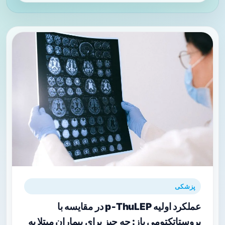
پزشکی
عملکرد اولیه p‑ThuLEP در مقایسه با
پروستاتکتومی باز: چه چیز برای بیماران مبتلا به