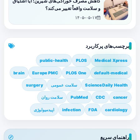
کاهش مصرف خوراکی‌های شیرین: آیا اشتیاق
و سلامت واقعاً تغییر می‌کند؟
۱۴۰۵-۰۵-۱۷
برچسب‌های پرکاربرد
public-health
PLOS
Medical Xpress
brain
Europe PMC
PLOS One
default-medical
ScienceDaily Health
سلامت عمومی
surgery
cancer
CDC
PubMed
سلامت روان
cardiology
FDA
infection
اپیدمیولوژی
راهنمای سریع