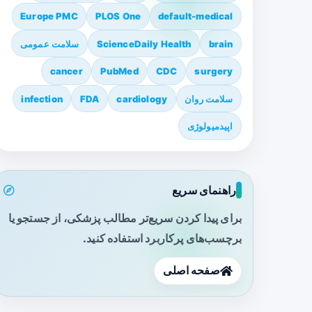
Europe PMC
PLOS One
default-medical
brain
ScienceDaily Health
سلامت عمومی
cancer
PubMed
CDC
surgery
سلامت روان
cardiology
FDA
infection
اپیدمیولوژی
راهنمای سریع
برای پیدا کردن سریع‌تر مطالب پزشکی، از جستجو یا
برچسب‌های پرکاربرد استفاده کنید.
صفحه اصلی