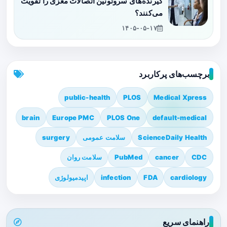
گیرنده‌های سروتونین اتصالات مغزی را تقویت
می‌کنند؟
۱۴۰۵-۰۵-۱۷
برچسب‌های پرکاربرد
public-health
PLOS
Medical Xpress
brain
Europe PMC
PLOS One
default-medical
ScienceDaily Health
سلامت عمومی
surgery
CDC
cancer
PubMed
سلامت روان
cardiology
FDA
infection
اپیدمیولوژی
راهنمای سریع