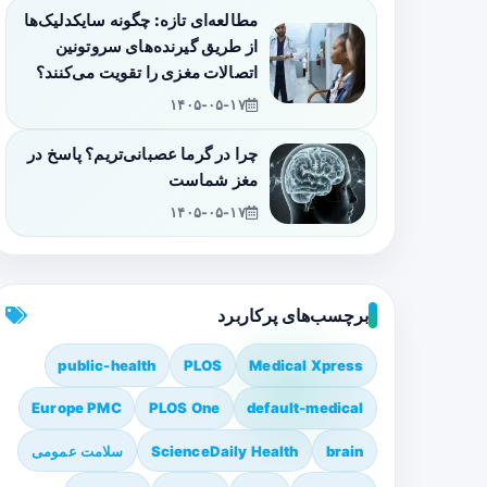
مطالعه‌ای تازه: چگونه سایکدلیک‌ها
از طریق گیرنده‌های سروتونین
اتصالات مغزی را تقویت می‌کنند؟
۱۴۰۵-۰۵-۱۷
چرا در گرما عصبانی‌تریم؟ پاسخ در
مغز شماست
۱۴۰۵-۰۵-۱۷
برچسب‌های پرکاربرد
public-health
PLOS
Medical Xpress
Europe PMC
PLOS One
default-medical
brain
ScienceDaily Health
سلامت عمومی