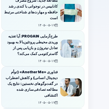
مطالعه جدید: شروع مصرف
کانابیس در نوجوانی با کندی رشد
حافظه و مهارت‌های شناختی مرتبط
است
۱۴۰۵-۰۵-۱۷
طرح‌آزمایی PROGAIN: آیا تغذیه
وریدی محیطی پروتئین‌بالا به بهبود
تعادل نیتروژن و بازیابی پس از
گاسترکتومی کمک می‌کند؟
۱۴۰۵-۰۵-۱۷
فناوری «Another Me» (توأم
دیجیتال انسانی) و کاهش اضطراب
در گفت‌وگوهای نخستین: نتایج یک
مطالعه تصادفی‌سازی شده
اکتشافی
۱۴۰۵-۰۵-۱۷