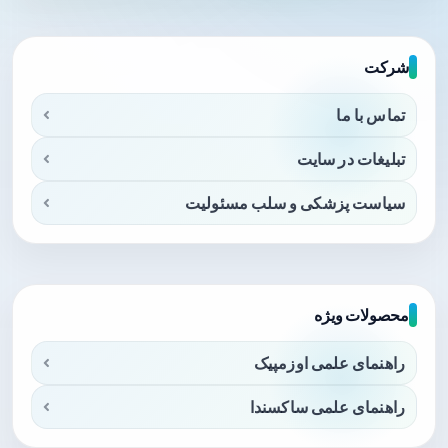
شرکت
تماس با ما
تبلیغات در سایت
سیاست پزشکی و سلب مسئولیت
محصولات ویژه
راهنمای علمی اوزمپیک
راهنمای علمی ساکسندا