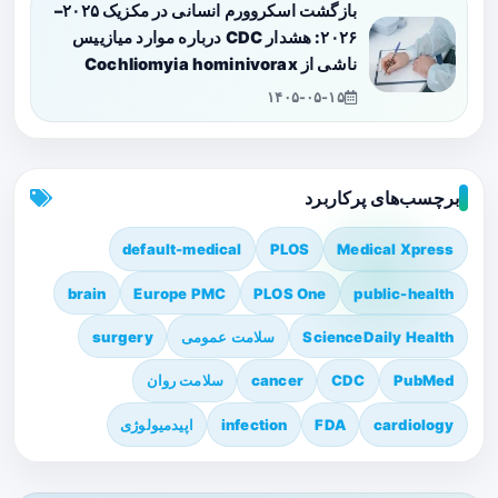
بازگشت اسکروورم انسانی در مکزیک ۲۰۲۵–
۲۰۲۶: هشدار CDC درباره موارد میازییس
ناشی از Cochliomyia hominivorax
۱۴۰۵-۰۵-۱۵
برچسب‌های پرکاربرد
default-medical
PLOS
Medical Xpress
brain
Europe PMC
PLOS One
public-health
ScienceDaily Health
سلامت عمومی
surgery
PubMed
CDC
cancer
سلامت روان
cardiology
FDA
infection
اپیدمیولوژی