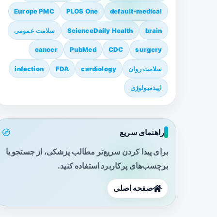
Europe PMC
PLOS One
default-medical
brain
ScienceDaily Health
سلامت عمومی
cancer
PubMed
CDC
surgery
سلامت روان
cardiology
FDA
infection
اپیدمیولوژی
راهنمای سریع
برای پیدا کردن سریع‌تر مطالب پزشکی، از جستجو یا
برچسب‌های پرکاربرد استفاده کنید.
صفحه اصلی