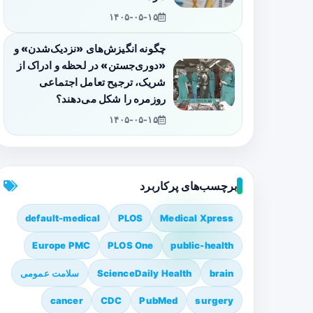
۱۴۰۵-۰۵-۱۵
چگونه انگیزش‌های «نزدیک‌شدن» و
«دوری‌جستن» در لحظه و ادراک از
شریک، ترجیح تعامل اجتماعی
روزمره را شکل می‌دهند؟
۱۴۰۵-۰۵-۱۵
برچسب‌های پرکاربرد
default-medical
PLOS
Medical Xpress
Europe PMC
PLOS One
public-health
brain
ScienceDaily Health
سلامت عمومی
cancer
CDC
PubMed
surgery