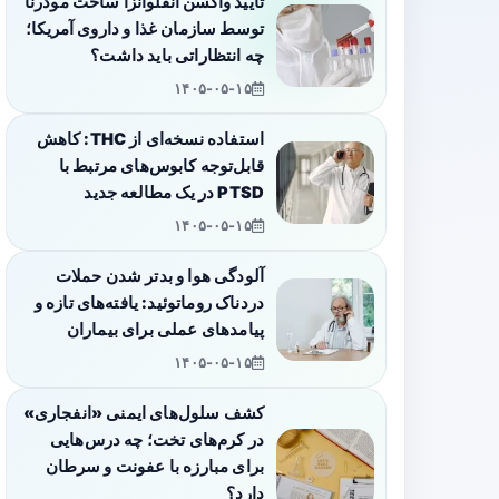
تأیید واکسن آنفلوانزا ساخت مودرنا
توسط سازمان غذا و داروی آمریکا؛
چه انتظاراتی باید داشت؟
۱۴۰۵-۰۵-۱۵
استفاده نسخه‌ای از THC: کاهش
قابل‌توجه کابوس‌های مرتبط با
PTSD در یک مطالعه جدید
۱۴۰۵-۰۵-۱۵
آلودگی هوا و بدتر شدن حملات
دردناک روماتوئید: یافته‌های تازه و
پیامدهای عملی برای بیماران
۱۴۰۵-۰۵-۱۵
کشف سلول‌های ایمنی «انفجاری»
در کرم‌های تخت؛ چه درس‌هایی
برای مبارزه با عفونت و سرطان
دارد؟