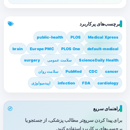
برچسب‌های پرکاربرد
public-health
PLOS
Medical Xpress
brain
Europe PMC
PLOS One
default-medical
ScienceDaily Health
سلامت عمومی
surgery
cancer
CDC
PubMed
سلامت روان
cardiology
FDA
infection
اپیدمیولوژی
راهنمای سریع
برای پیدا کردن سریع‌تر مطالب پزشکی، از جستجو یا
برچسب‌های پرکاربرد استفاده کنید.