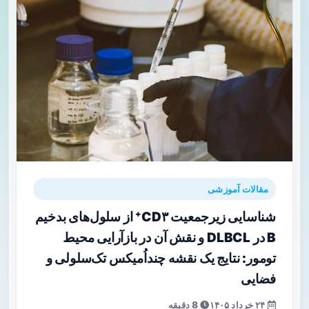
مقالات آموزشی
شناسایی زیرجمعیت CD۳⁺ از سلول‌های بدخیم
B در DLBCL و نقش آن در بازآرایی محیط
تومور: نتایج یک نقشه چنداُمیکس تک‌سلولی و
فضایی
۲۴ خرداد ۱۴۰۵
8 دقیقه