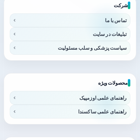
شرکت
تماس با ما
تبلیغات در سایت
سیاست پزشکی و سلب مسئولیت
محصولات ویژه
راهنمای علمی اوزمپیک
راهنمای علمی ساکسندا