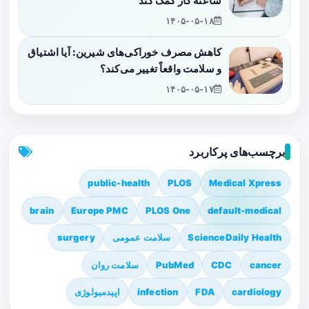
ساعته کار کمک کند
۱۴۰۵-۰۵-۱۸
کاهش مصرف خوراکی‌های شیرین: آیا اشتیاق
و سلامت واقعاً تغییر می‌کند؟
۱۴۰۵-۰۵-۱۷
برچسب‌های پرکاربرد
public-health
PLOS
Medical Xpress
brain
Europe PMC
PLOS One
default-medical
ScienceDaily Health
سلامت عمومی
surgery
cancer
CDC
PubMed
سلامت روان
cardiology
FDA
infection
اپیدمیولوژی