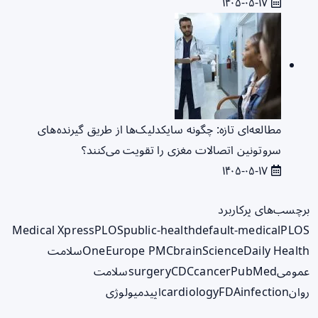
۱۴۰۵-۰۵-۱۷
مطالعه‌ای تازه: چگونه سایکدلیک‌ها از طریق گیرنده‌های
سروتونین اتصالات مغزی را تقویت می‌کنند؟
۱۴۰۵-۰۵-۱۷
برچسب‌های پرکاربرد
Medical Xpress
PLOS
public-health
default-medical
PLOS
ScienceDaily Health
brain
Europe PMC
One
سلامت
عمومی
PubMed
cancer
CDC
surgery
سلامت
روان
infection
FDA
cardiology
اپیدمیولوژی