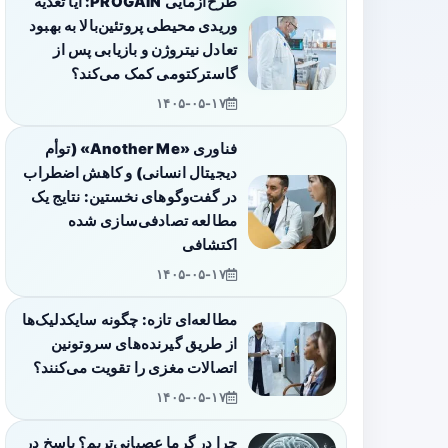
طرح‌آزمایی PROGAIN: آیا تغذیه
وریدی محیطی پروتئین‌بالا به بهبود
تعادل نیتروژن و بازیابی پس از
گاسترکتومی کمک می‌کند؟
۱۴۰۵-۰۵-۱۷
فناوری «Another Me» (توأم
دیجیتال انسانی) و کاهش اضطراب
در گفت‌وگوهای نخستین: نتایج یک
مطالعه تصادفی‌سازی شده
اکتشافی
۱۴۰۵-۰۵-۱۷
مطالعه‌ای تازه: چگونه سایکدلیک‌ها
از طریق گیرنده‌های سروتونین
اتصالات مغزی را تقویت می‌کنند؟
۱۴۰۵-۰۵-۱۷
چرا در گرما عصبانی‌تریم؟ پاسخ در