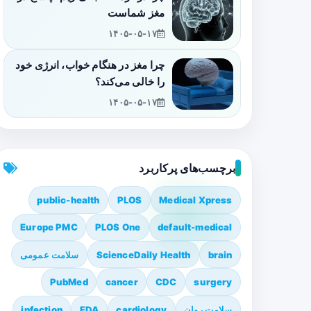
مغز شماست
۱۴۰۵-۰۵-۱۷
چرا مغز در هنگام خواب، انرژی خود
را خالی می‌کند؟
۱۴۰۵-۰۵-۱۷
برچسب‌های پرکاربرد
public-health
PLOS
Medical Xpress
Europe PMC
PLOS One
default-medical
brain
ScienceDaily Health
سلامت عمومی
PubMed
cancer
CDC
surgery
سلامت روان
cardiology
FDA
infection