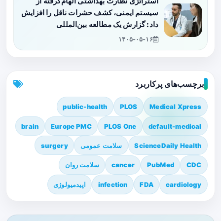
استراتژی نظارت بهداشتی الهام‌گرفته از
سیستم ایمنی، کشف حشرات ناقل را افزایش
داد: گزارش یک مطالعه بین‌المللی
۱۴۰۵-۰۵-۱۶
برچسب‌های پرکاربرد
public-health
PLOS
Medical Xpress
brain
Europe PMC
PLOS One
default-medical
ScienceDaily Health
سلامت عمومی
surgery
CDC
PubMed
cancer
سلامت روان
cardiology
FDA
infection
اپیدمیولوژی