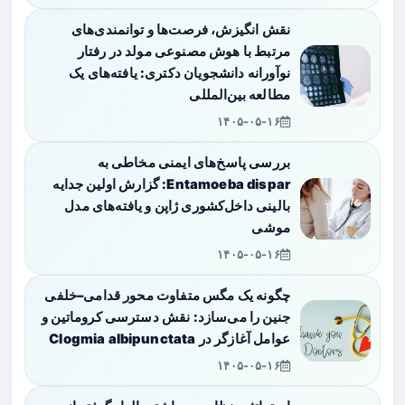
نقش انگیزش، فرصت‌ها و توانمندی‌های
مرتبط با هوش مصنوعی مولد در رفتار
نوآورانه دانشجویان دکتری: یافته‌های یک
مطالعه بین‌المللی
۱۴۰۵-۰۵-۱۶
بررسی پاسخ‌های ایمنی مخاطی به
Entamoeba dispar: گزارش اولین جدایه
بالینی داخل‌کشوری ژاپن و یافته‌های مدل
موشی
۱۴۰۵-۰۵-۱۶
چگونه یک مگس متفاوت محور قدامی–خلفی
جنین را می‌سازد: نقش دسترسی کروماتین و
عوامل آغازگر در Clogmia albipunctata
۱۴۰۵-۰۵-۱۶