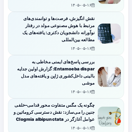
۱۴۰۵-۰۵-۱۶
نقش انگیزش، فرصت‌ها و توانمندی‌های
مرتبط با هوش مصنوعی مولد در رفتار
نوآورانه دانشجویان دکتری: یافته‌های یک
مطالعه بین‌المللی
۱۴۰۵-۰۵-۱۶
بررسی پاسخ‌های ایمنی مخاطی به
Entamoeba dispar: گزارش اولین جدایه
بالینی داخل‌کشوری ژاپن و یافته‌های مدل
موشی
۱۴۰۵-۰۵-۱۶
چگونه یک مگس متفاوت محور قدامی–خلفی
جنین را می‌سازد: نقش دسترسی کروماتین و
عوامل آغازگر در Clogmia albipunctata
۱۴۰۵-۰۵-۱۶