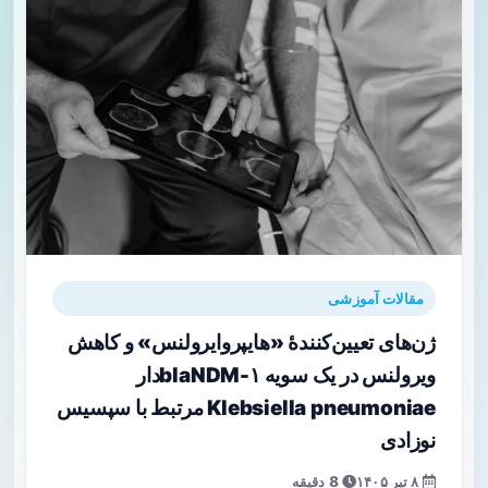
مقالات آموزشی
ژن‌های تعیین‌کنندهٔ «هایپروایرولنس» و کاهش
ویرولنس در یک سویه blaNDM-۱‌دار
Klebsiella pneumoniae مرتبط با سپسیس
نوزادی
۸ تیر ۱۴۰۵
8 دقیقه