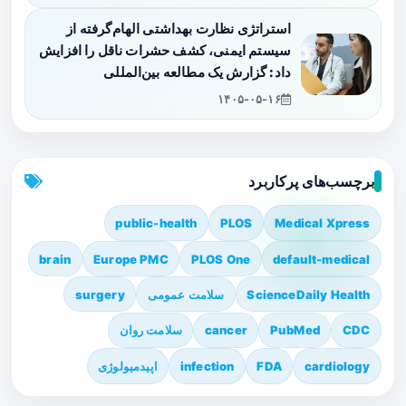
استراتژی نظارت بهداشتی الهام‌گرفته از
سیستم ایمنی، کشف حشرات ناقل را افزایش
داد: گزارش یک مطالعه بین‌المللی
۱۴۰۵-۰۵-۱۶
برچسب‌های پرکاربرد
public-health
PLOS
Medical Xpress
brain
Europe PMC
PLOS One
default-medical
ScienceDaily Health
سلامت عمومی
surgery
CDC
PubMed
cancer
سلامت روان
cardiology
FDA
infection
اپیدمیولوژی