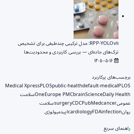
RPP‑YOLOv۱۱: مدل ترکیبی چندطیفی برای تشخیص
ترک‌های جاده‌ای — بررسی کاربردی و محدودیت‌ها
۱۴۰۵-۰۵-۱۶
برچسب‌های پرکاربرد
Medical Xpress
PLOS
public-health
default-medical
PLOS
ScienceDaily Health
brain
Europe PMC
One
سلامت
عمومی
cancer
PubMed
CDC
surgery
سلامت
روان
infection
FDA
cardiology
اپیدمیولوژی
راهنمای سریع