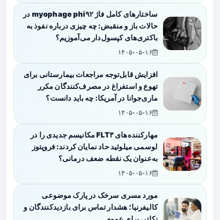
ساختارهای کامل فاژ myophage phi۹۲ در
حالات باز و منقبض: چه چیزی درباره نفوذ به
باکتری‌های کپسول‌دار می‌آموزیم؟
۱۴۰۵-۰۵-۱۶
افزایش قابل‌توجه مراجعات بیمارستانی برای
تهوع و استفراغ در مصرف‌کنندگان مکرر
ماری‌جوانا در آمریکا: چه باید دانست؟
۱۴۰۵-۰۵-۱۶
مهارکننده‌های FLT۳ مکانیسم جدیدی را در
لوسمی میلوئید حاد نمایان کردند: فروپتوز
به‌عنوان یک نقطه ضعف درمانی؟
۱۴۰۵-۰۵-۱۶
مورد مسری سرخک در پارک موضوعی
کالیفرنیا؛ هشدار تماس برای بازدیدکنندگان و
نکاتی برای عموم