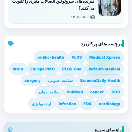
گیرنده‌های سروتونین اتصالات مغزی را تقویت
می‌کنند؟
۱۴۰۵-۰۵-۱۷
برچسب‌های پرکاربرد
public-health
PLOS
Medical Xpress
brain
Europe PMC
PLOS One
default-medical
ScienceDaily Health
سلامت عمومی
surgery
CDC
cancer
PubMed
سلامت روان
cardiology
FDA
infection
اپیدمیولوژی
راهنمای سریع