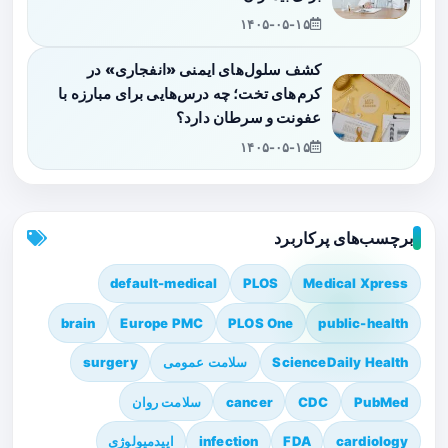
۱۴۰۵-۰۵-۱۵
کشف سلول‌های ایمنی «انفجاری» در
کرم‌های تخت؛ چه درس‌هایی برای مبارزه با
عفونت و سرطان دارد؟
۱۴۰۵-۰۵-۱۵
برچسب‌های پرکاربرد
default-medical
PLOS
Medical Xpress
brain
Europe PMC
PLOS One
public-health
ScienceDaily Health
سلامت عمومی
surgery
PubMed
CDC
cancer
سلامت روان
cardiology
FDA
infection
اپیدمیولوژی