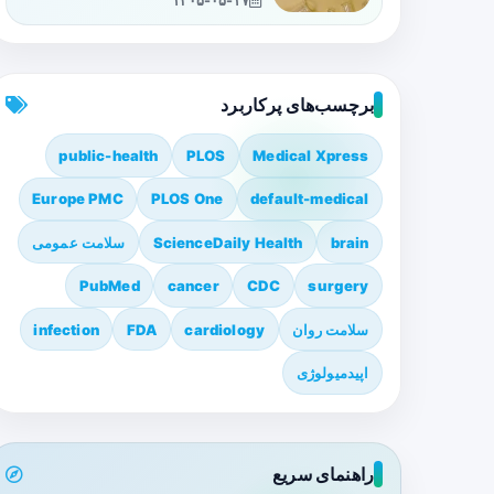
۱۴۰۵-۰۵-۱۷
برچسب‌های پرکاربرد
public-health
PLOS
Medical Xpress
Europe PMC
PLOS One
default-medical
brain
ScienceDaily Health
سلامت عمومی
PubMed
cancer
CDC
surgery
سلامت روان
cardiology
FDA
infection
اپیدمیولوژی
راهنمای سریع