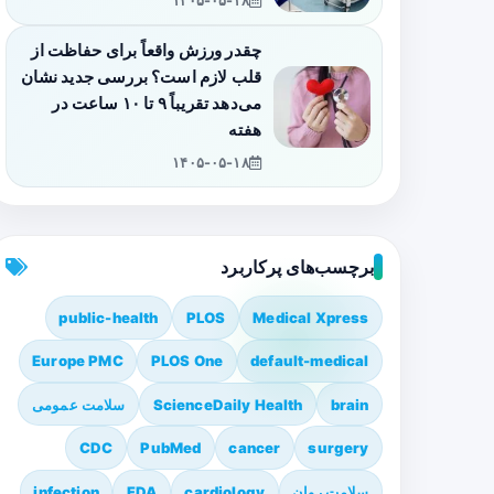
۱۴۰۵-۰۵-۱۸
چقدر ورزش واقعاً برای حفاظت از
قلب لازم است؟ بررسی جدید نشان
می‌دهد تقریباً ۹ تا ۱۰ ساعت در
هفته
۱۴۰۵-۰۵-۱۸
برچسب‌های پرکاربرد
public-health
PLOS
Medical Xpress
Europe PMC
PLOS One
default-medical
brain
ScienceDaily Health
سلامت عمومی
CDC
PubMed
cancer
surgery
سلامت روان
cardiology
FDA
infection