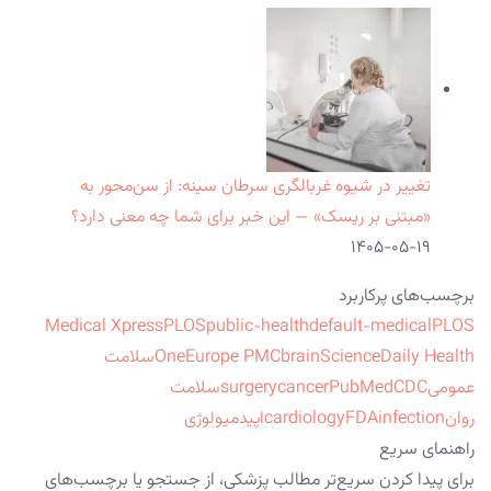
تغییر در شیوه غربالگری سرطان سینه: از سن‌محور به
«مبتنی بر ریسک» — این خبر برای شما چه معنی دارد؟
۱۴۰۵-۰۵-۱۹
برچسب‌های پرکاربرد
Medical Xpress
PLOS
public-health
default-medical
PLOS
ScienceDaily Health
brain
Europe PMC
One
سلامت
عمومی
CDC
PubMed
cancer
surgery
سلامت
روان
infection
FDA
cardiology
اپیدمیولوژی
راهنمای سریع
برای پیدا کردن سریع‌تر مطالب پزشکی، از جستجو یا برچسب‌های