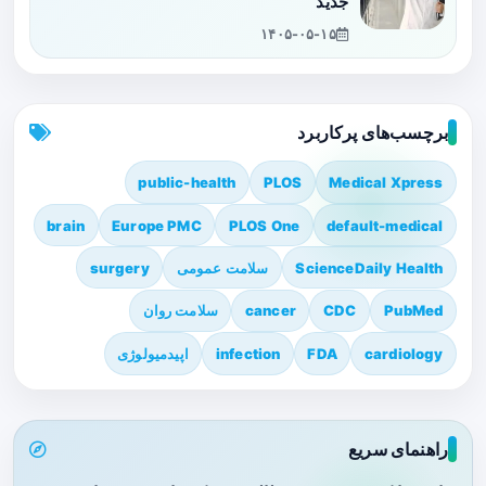
جدید
۱۴۰۵-۰۵-۱۵
برچسب‌های پرکاربرد
public-health
PLOS
Medical Xpress
brain
Europe PMC
PLOS One
default-medical
ScienceDaily Health
سلامت عمومی
surgery
PubMed
CDC
cancer
سلامت روان
cardiology
FDA
infection
اپیدمیولوژی
راهنمای سریع