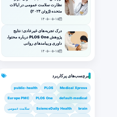
نظارت سلامت عمومی در ایالات
متحده (ژوئن ۲۰۲۴)
۱۴۰۵-۰۵-۱۵
درک تجربه‌های غیرعادی: نتایج
پژوهش PLOS One درباره محتوا،
داوری و پیامدهای روانی
۱۴۰۵-۰۵-۱۵
برچسب‌های پرکاربرد
public-health
PLOS
Medical Xpress
Europe PMC
PLOS One
default-medical
brain
ScienceDaily Health
سلامت عمومی